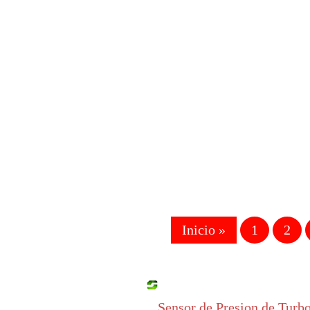
-
Inicio »
1
2
Sensor de Presion de Tu