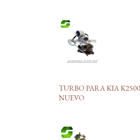
E
n
t
r
a
d
a
s
TURBO PARA KIA K2500
NUEVO