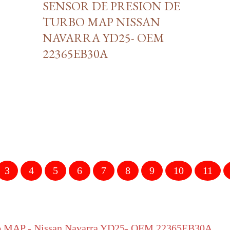
SENSOR DE PRESION DE
TURBO MAP NISSAN
NAVARRA YD25- OEM
22365EB30A
3
4
5
6
7
8
9
10
11
rbo MAP - Nissan Navarra YD25- OEM 22365EB30A