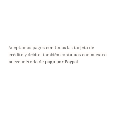
SPECIALISTAS DE TURBOS
EL Salvador
INSTALACION DE TURBOS A DOMICILIO EL SALVADOR
Aceptamos pagos con todas las tarjeta de
crédito y debito, también contamos con nuestro
nuevo método de
pago por Paypal
.
-