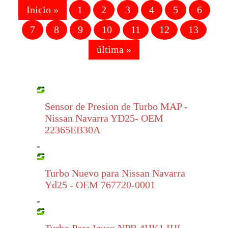
Inicio »
1
2
3
4
5
6
7
8
9
10
11
12
13
última »
Sensor de Presion de Turbo MAP -
Nissan Navarra YD25- OEM
22365EB30A
-
Turbo Nuevo para Nissan Navarra
Yd25 - OEM 767720-0001
-
Turbo Para Izusu NPR 4HK1 IHI